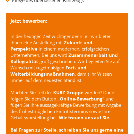
Pflege des überlassenen Fahrzeugs
Jetzt bewerben:
In der heutigen Zeit wichtiger denn je - wir bieten
Ihnen eine Anstellung mit
Zukunft und
Perspektive
in einem modernen, erfolgreichen
Unternehmen. Bei uns wird
Zusammenarbeit und
Kollegialität
groß geschrieben. Wir begleiten Sie auf
Wunsch mit regelmäßigen
Fort- und
Weiterbildungsmaßnahmen
, damit ihr Wissen
immer auf dem neuesten Stand ist.
Möchten Sie Teil der
KURZ Gruppe
werden? Dann
folgen Sie dem Button
„Online-Bewerbung“
und
fügen Sie Ihre aussagekräftige Bewerbung mit Angabe
des frühestmöglichen Eintrittstermins sowie Ihrer
Gehaltsvorstellung bei.
Wir freuen uns auf Sie.
Bei Fragen zur Stelle, schreiben Sie uns gerne eine