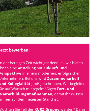
Jetzt bewerben:
In der heutigen Zeit wichtiger denn je - wir bieten
Ihnen eine Anstellung mit
Zukunft und
Perspektive
in einem modernen, erfolgreichen
Unternehmen. Bei uns wird
Zusammenarbeit
und Kollegialität
groß geschrieben. Wir begleiten
Sie auf Wunsch mit regelmäßigen
Fort- und
Weiterbildungsmaßnahmen
, damit ihr Wissen
immer auf dem neuesten Stand ist.
Möchten Sie Teil der
KURZ Gruppe
werden? Dann