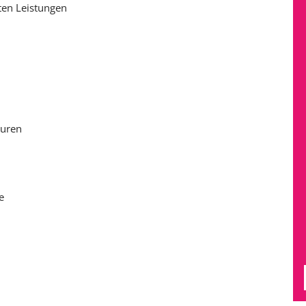
ten Leistungen
ouren
e